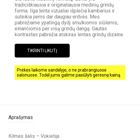
tradiciškiausia ir originaliausia medinių grindų
forma. Ilga lenta vizualiai išplečia kambarius ir
suteikia jiems dar daugiau erdvės. Mes
pabrėžiame ypatingą dydį smulkiomis siūlėmis,
einančiomis per visą grindų dangą. Gautas
kontrastas pabrėžia atskiras lentas grindų dizaine.
TIKRINTI LIKUTĮ
Prekes laikome sandėlyje, o ne prabrangiuose
salonuose. Todėl jums galime pasiūlyti geresnę kainą.
Aprašymas
Kilmės šalis – Vokietija