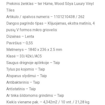
Prekinis ženklas – ter Hürne, Wood Sōya Luxury Vinyl
Tiles
Artikulo / spalvos numeris – 1101210438 / 262
Dangos pagrindo tipas – Klijuojamas, ekstra matinis, 4
pusių V formos mikro griovelis
Dizainas – Lenta
Paviršius – 0,55
Matmenys – 1840 x 236 x 2.5 mm
Klasė – 33/42kl./AC5
Saugus drėgnoje aplinkoje – Taip
Tylus po kojomis – Taip
Atsparus slydimui – Taip
Antibakterinis – Taip
Antistatinis – Taip
Ar tinka šildomoms grindims – Taip
Kiekis viename pak. – 4,342m2 / 10 vnt. / 21,28 kg.