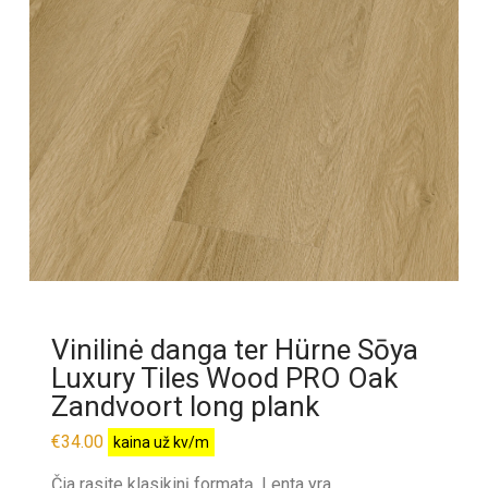
Vinilinė danga ter Hürne Sōya
Luxury Tiles Wood PRO Oak
Zandvoort long plank
€
34.00
kaina už kv/m
Čia rasite klasikinį formatą. Lenta yra