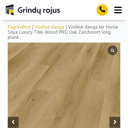
Pagrindinis
|
Vinilinė danga
| Vinilinė danga ter Hürne
Sōya Luxury Tiles Wood PRO Oak Zandvoort long
plank