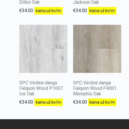
Dillon Oak
Jackson Oak
€
34.00
€
34.00
kaina už kv/m
kaina už kv/m
SPC Vinilinė danga
SPC Vinilinė danga
Falquon Wood P1007
Falquon Wood P4001
Ice Oak
Memphis Oak
€
34.00
€
34.00
kaina už kv/m
kaina už kv/m