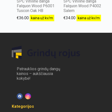
SPC Vinilinė danga
SPC Vinilinė danga
Falquon Wood P6001
Falquon Wood P4002
Tuscon Oak HB
Salem
€
36.00
€
34.00
kaina už kv/m
kaina už kv/m
Patrauklios grindų dangų
kainos – aukščiausia
kokybė!
Kategorijos