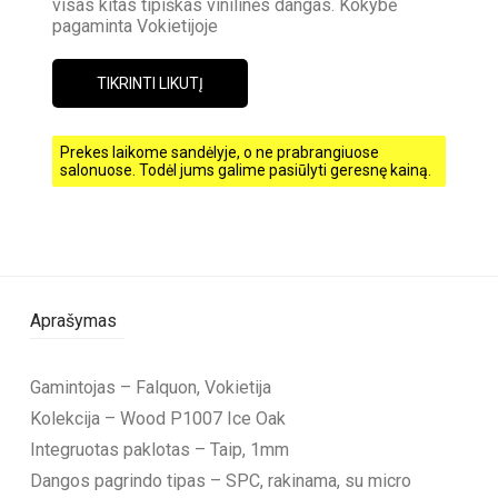
visas kitas tipiškas vinilinės dangas. Kokybė
pagaminta Vokietijoje
TIKRINTI LIKUTĮ
Prekes laikome sandėlyje, o ne prabrangiuose
salonuose. Todėl jums galime pasiūlyti geresnę kainą.
Aprašymas
Gamintojas – Falquon, Vokietija
Kolekcija – Wood P1007 Ice Oak
Integruotas paklotas – Taip, 1mm
Dangos pagrindo tipas – SPC, rakinama, su micro