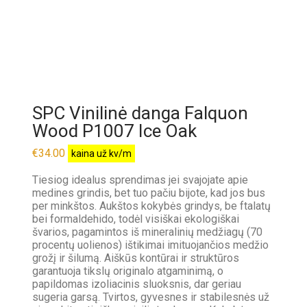
SPC Vinilinė danga Falquon
Wood P1007 Ice Oak
€
34.00
kaina už kv/m
Tiesiog idealus sprendimas jei svajojate apie
medines grindis, bet tuo pačiu bijote, kad jos bus
per minkštos. Aukštos kokybės grindys, be ftalatų
bei formaldehido, todėl visiškai ekologiškai
švarios, pagamintos iš mineralinių medžiagų (70
procentų uolienos) ištikimai imituojančios medžio
grožį ir šilumą. Aiškūs kontūrai ir struktūros
garantuoja tikslų originalo atgaminimą, o
papildomas izoliacinis sluoksnis, dar geriau
sugeria garsą. Tvirtos, gyvesnes ir stabilesnės už