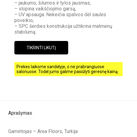
– jaukumo, šilumos ir tylos jausmas,
– slopina vaikščiojimo garsą,
– UV apsauga. Nekeičia spalvos dėl saulės
poveikio,
– SPC šerdies konstrukcija užtikrina matmenų
stabilumą.
TIKRINTI LIKUTĮ
Prekes laikome sandėlyje, o ne prabrangiuose
salonuose. Todėl jums galime pasiūlyti geresnę kainą.
Aprašymas
Gamintojas – Area Floors, Turkija