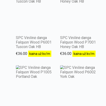
SPC Vinilinė danga
SPC Vinilinė danga
Falquon Wood P6001
Falquon Wood P7001
Tuscon Oak HB
Honey Oak HB
€
36.00
€
36.00
kaina už kv/m
kaina už kv/m