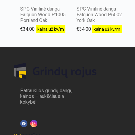
SPC Vinilinė danga
SPC Vinilinė danga
Falquon Wood P1005
Falquon Wood P6002
Portland Oak
York Oak
€
34.00
€
34.00
kaina už kv/m
kaina už kv/m
Patrauklios grindų dangų
kainos – aukščiausia
kokybė!