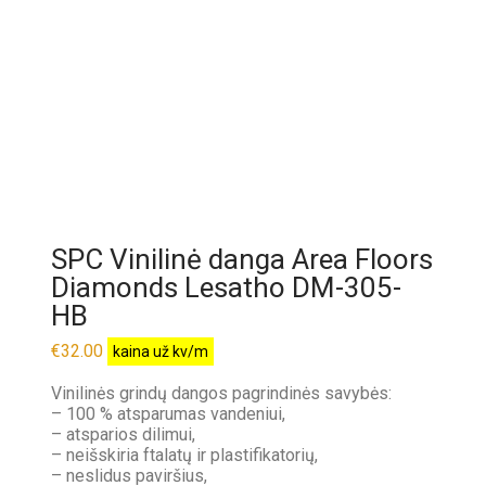
SPC Vinilinė danga Area Floors
Diamonds Lesatho DM-305-
HB
€
32.00
kaina už kv/m
Vinilinės grindų dangos pagrindinės savybės:
– 100 % atsparumas vandeniui,
– atsparios dilimui,
– neišskiria ftalatų ir plastifikatorių,
– neslidus paviršius,