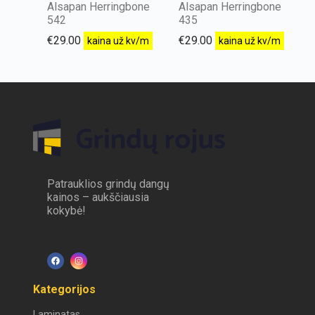
Alsapan Herringbone
Alsapan Herringbone
542
435
€
29.00
€
29.00
kaina už kv/m
kaina už kv/m
Patrauklios grindų dangų
kainos – aukščiausia
kokybė!
Kategorijos
Laminatas