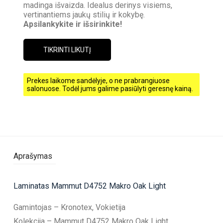
madinga išvaizda. Idealus derinys visiems,
vertinantiems jaukų stilių ir kokybę.
Apsilankykite ir išsirinkite!
TIKRINTI LIKUTĮ
Prekes laikome sandėlyje, o ne prabrangiuose
salonuose. Todėl jums galime pasiūlyti geresnę kainą.
Aprašymas
Laminatas Mammut D4752 Makro Oak Light
Gamintojas – Kronotex, Vokietija
Kolekcija – Mammut D4752 Makro Oak Light