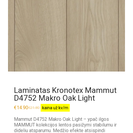
Laminatas Kronotex Mammut
D4752 Makro Oak Light
€
14.90
€
21.80
kaina už kv/m
Mammut D4752 Makro Oak Light – ypač ilgos
MAMMUT kolekcijos lentos pasižymi stabilumu ir
dideliu atsparumu. Medžio efekte atsispindi