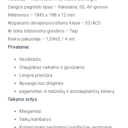
Dangos pagrindo tipas – Rakinama, 5G, 4V-groove
Matmenys – 1845 x 188 x 12 mm
Atsparumo dėvėjimuisi/dilumo klasė – 33/AC5
Ar tinka šildomoms grindims – Taip
Kiekis pakuotėje – 1,39m2 / 4 vnt.
Privalumai:
Nesibraižo
Draugiškas vaikams ir gyvūnams
Lengva priežiūra
Apsauga nuo drėgmės
pagamintas iš natūralių ir atsinaujinančių žaliavų
Taikymo sritys:
Miegamieji
Vaikų kambarys
Komerciniam naudojimui (viešbučiai, restoranai,