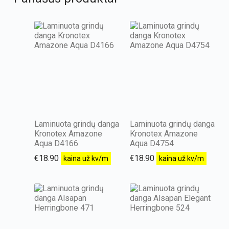
Laminuota grindų danga
Laminuota grindų danga
Kronotex Amazone
Kronotex Amazone
Aqua D4166
Aqua D4754
€
18.90
€
18.90
kaina už kv/m
kaina už kv/m