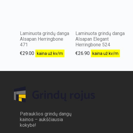
Laminuota grindų danga
Laminuota grindų danga
Alsapan Herringbone
Alsapan Elegant
471
Herringbone 524
€
29.00
€
26.90
kaina už kv/m
kaina už kv/m
Patrauklios grindų dangų
kainos – aukščiausia
kokybė!