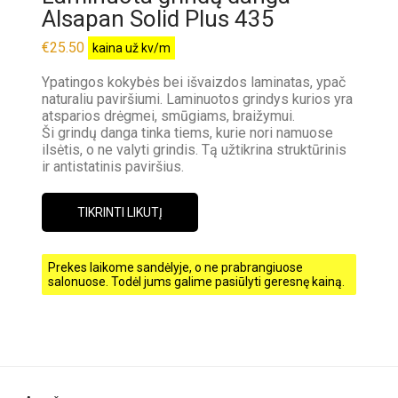
Alsapan Solid Plus 435
€
25.50
kaina už kv/m
Ypatingos kokybės bei išvaizdos laminatas, ypač
naturaliu paviršiumi. Laminuotos grindys kurios yra
atsparios drėgmei, smūgiams, braižymui.
Ši grindų danga tinka tiems, kurie nori namuose
ilsėtis, o ne valyti grindis. Tą užtikrina struktūrinis
ir antistatinis paviršius.
TIKRINTI LIKUTĮ
Prekes laikome sandėlyje, o ne prabrangiuose
salonuose. Todėl jums galime pasiūlyti geresnę kainą.