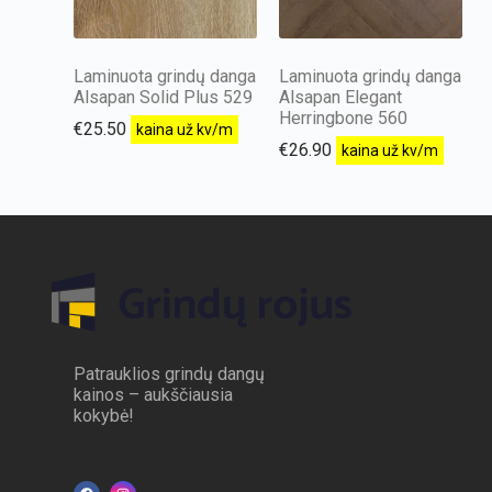
Laminuota grindų danga
Laminuota grindų danga
Alsapan Solid Plus 529
Alsapan Elegant
Herringbone 560
€
25.50
kaina už kv/m
€
26.90
kaina už kv/m
Patrauklios grindų dangų
kainos – aukščiausia
kokybė!