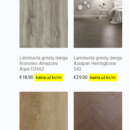
Laminuota grindų danga
Laminuota grindų danga
Kronotex Amazone
Alsapan Herringbone
Aqua D3662
542
€
18.90
€
29.00
kaina už kv/m
kaina už kv/m