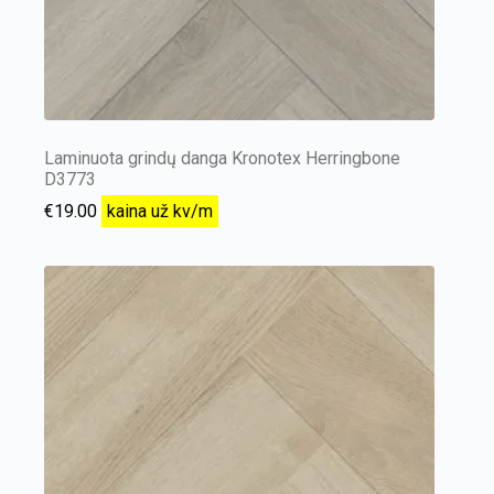
Laminuota grindų danga Kronotex Herringbone
D3773
€
19.00
kaina už kv/m