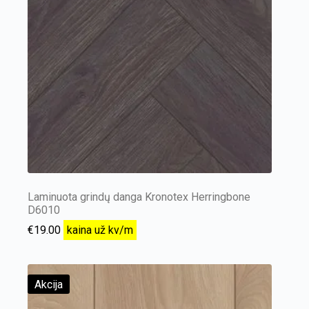
Laminuota grindų danga Kronotex Herringbone
D6010
€
19.00
kaina už kv/m
Akcija