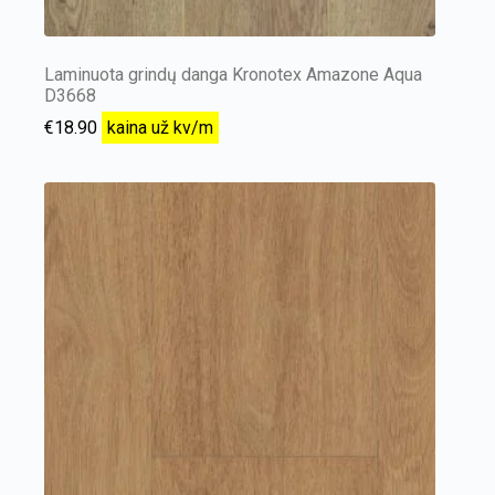
Laminuota grindų danga Kronotex Amazone Aqua
D3668
€
18.90
kaina už kv/m