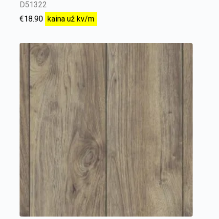
D51322
€
18.90
kaina už kv/m