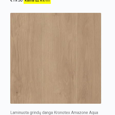
€
19.50
kaina už kv/m
Laminuota grindų danga Kronotex Amazone Aqua