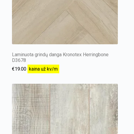
Laminuota grindų danga Kronotex Herringbone
D3678
€
19.00
kaina už kv/m