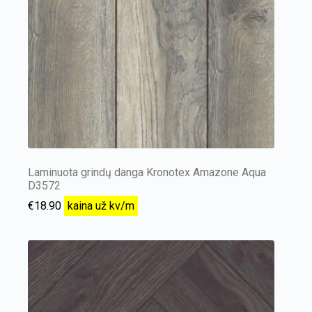
Laminuota grindų danga Kronotex Amazone Aqua
D3572
€
18.90
kaina už kv/m