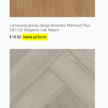
Laminuota grindų danga Kronotex Mammut Plus
D81132 Elegance Oak Nature
€
19.50
kaina už kv/m