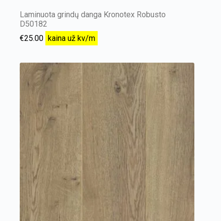
Laminuota grindų danga Kronotex Robusto
D50182
€
25.00
kaina už kv/m