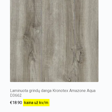
Laminuota grindų danga Kronotex Amazone Aqua
D3662
€
18.90
kaina už kv/m