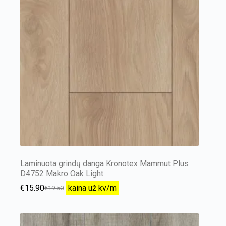
Laminuota grindų danga Kronotex Mammut Plus
D4752 Makro Oak Light
€
15.90
kaina už kv/m
€
19.50