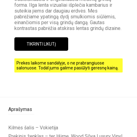
forma. Ilga lenta vizualiai išplečia kambarius ir
suteikia jiems dar daugiau erdvės. Mes
pabrėžiame ypatingą dydį smulkiomis siūlėmis,
einančiomis per visą grindų dangą. Gautas
kontrastas pabrėžia atskiras lentas grindų dizaine.
TIKRINTI LIKUTĮ
Prekes laikome sandėlyje, o ne prabrangiuose
salonuose. Todėl jums galime pasiūlyti geresnę kainą.
Aprašymas
Kilmės šalis – Vokietija
Prekinis ženklas – ter Hürne, Wood Sōya Luxury Vinyl