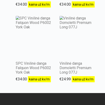
€
34.00
€
34.00
kaina už kv/m
kaina už kv/m
SPC Vinilinė danga
Vinilinė danga
Falquon Wood P6002
Domoletti Premium
York Oak
Long 077J
€
34.00
€
24.99
kaina už kv/m
kaina už kv/m