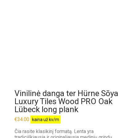
Vinilinė danga ter Hürne Sōya
Luxury Tiles Wood PRO Oak
Lübeck long plank
€
34.00
kaina už kv/m
Čia rasite klasikinį formatą. Lenta yra
tradiciškiausia ir originaliausia medinių grindų