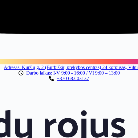
Adresas: Kuršių g. 2 (Burbiškių prekybos centras) 24 korpusas, Viln
Darbo laikas: I-V 9:00 - 16:00 / VI 9:00 – 13:00
+370 683 03137