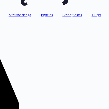
Vinilinė danga
Plytelės
Grindjuostės
Durys