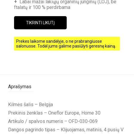
+
Labai mažai lakiųjų organinių junginių (LOJ), be
ftalatų ir 100 % perdirbama
TIKRINTI LIKUTĮ
Prekes laikome sandėlyje, o ne prabrangiuose
salonuose. Todėl jums galime pasiūlyti geresnę kainą.
Aprašymas
Kilmės šalis – Belgija
Prekinis ženklas – Oneflor Europe, Home 30
Artikulo / spalvos numeris – OFD-030-069
Dangos pagrindo tipas – Klijuojamas, matinis, 4 pusių V