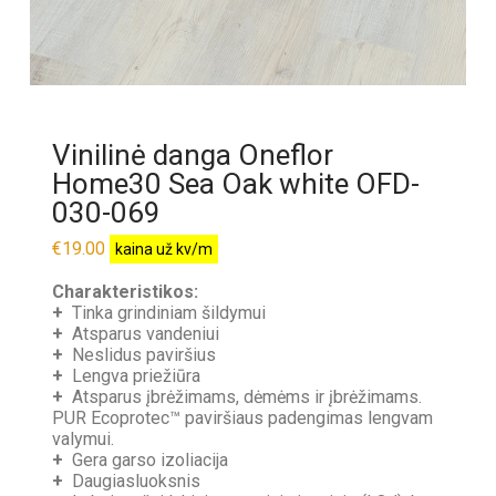
Vinilinė danga Oneflor
Home30 Sea Oak white OFD-
030-069
€
19.00
kaina už kv/m
Charakteristikos:
+
Tinka grindiniam šildymui
+
Atsparus vandeniui
+
Neslidus paviršius
+
Lengva priežiūra
+
Atsparus įbrėžimams, dėmėms ir įbrėžimams.
PUR Ecoprotec™ paviršiaus padengimas lengvam
valymui.
+
Gera garso izoliacija
+
Daugiasluoksnis