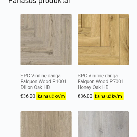
Panašūs produktai
SPC Vinilinė danga
SPC Vinilinė danga
Falquon Wood P1001
Falquon Wood P7001
Dillon Oak HB
Honey Oak HB
€
36.00
€
36.00
kaina už kv/m
kaina už kv/m