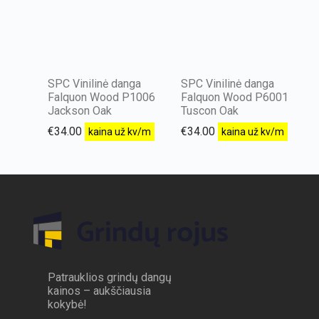
SPC Vinilinė danga
SPC Vinilinė danga
Falquon Wood P1006
Falquon Wood P6001
Jackson Oak
Tuscon Oak
€
34.00
€
34.00
kaina už kv/m
kaina už kv/m
Patrauklios grindų dangų
kainos – aukščiausia
kokybė!