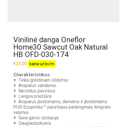
Vinilinė danga Oneflor
Home30 Sawcut Oak Natural
HB OFD-030-174
€
23.00
kaina už kv/m
Charakteristikos:
+
Tinka grindiniam šildymui
+
Atsparus vandeniui
+
Neslidus paviršius
+
Lengva priežiūra
+
Atsparus įbrėžimams, dėmėms ir įbrėžimams.
PUR Ecoprotec™ paviršiaus padengimas lengvam
valymui.
+
Gera garso izoliacija
+
Daugiasluoksnis