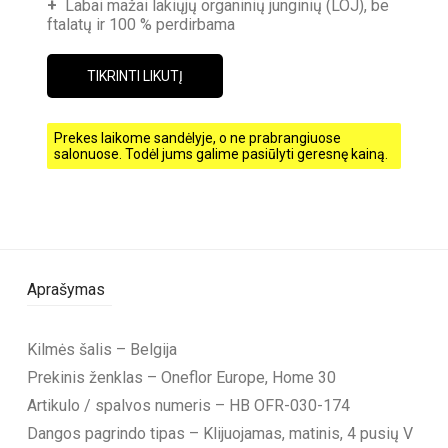
+
Labai mažai lakiųjų organinių junginių (LOJ), be
ftalatų ir 100 % perdirbama
TIKRINTI LIKUTĮ
Prekes laikome sandėlyje, o ne prabrangiuose
salonuose. Todėl jums galime pasiūlyti geresnę kainą.
Aprašymas
Kilmės šalis – Belgija
Prekinis ženklas – Oneflor Europe, Home 30
Artikulo / spalvos numeris – HB OFR-030-174
Dangos pagrindo tipas – Klijuojamas, matinis, 4 pusių V