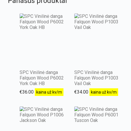
Panašūs produktai
SPC Vinilinė danga
SPC Vinilinė danga
Falquon Wood P6002
Falquon Wood P1003
York Oak HB
Vail Oak
€
36.00
€
34.00
kaina už kv/m
kaina už kv/m