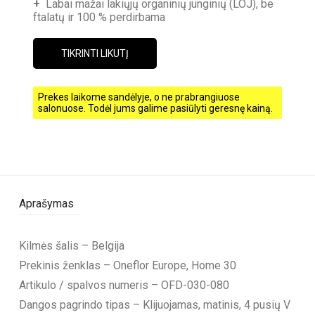
+
Labai mažai lakiųjų organinių junginių (LOJ), be
ftalatų ir 100 % perdirbama
TIKRINTI LIKUTĮ
Prekes laikome sandėlyje, o ne prabrangiuose
salonuose. Todėl jums galime pasiūlyti geresnę kainą.
Aprašymas
Kilmės šalis – Belgija
Prekinis ženklas – Oneflor Europe, Home 30
Artikulo / spalvos numeris – OFD-030-080
Dangos pagrindo tipas – Klijuojamas, matinis, 4 pusių V