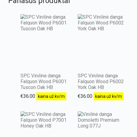
Panašūs produktai
SPC Vinilinė danga
SPC Vinilinė danga
Falquon Wood P6001
Falquon Wood P6002
Tuscon Oak HB
York Oak HB
€
36.00
€
36.00
kaina už kv/m
kaina už kv/m