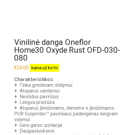
Vinilinė danga Oneflor
Home30 Oxyde Rust OFD-030-
080
€
20.00
kaina už kv/m
Charakteristikos:
+
Tinka grindiniam šildymui
+
Atsparus vandeniui
+
Neslidus paviršius
+
Lengva priežiūra
+
Atsparus įbrėžimams, dėmėms ir įbrėžimams.
PUR Ecoprotec™ paviršiaus padengimas lengvam
valymui.
+
Gera garso izoliacija
+
Daugiasluoksnis