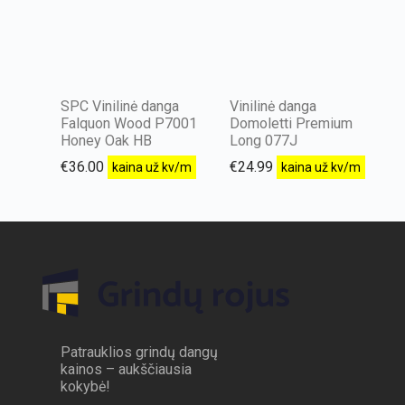
SPC Vinilinė danga
Vinilinė danga
Falquon Wood P7001
Domoletti Premium
Honey Oak HB
Long 077J
€
36.00
€
24.99
kaina už kv/m
kaina už kv/m
Patrauklios grindų dangų
kainos – aukščiausia
kokybė!