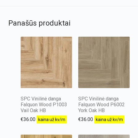
Panašūs produktai
SPC Vinilinė danga
SPC Vinilinė danga
Falquon Wood P1003
Falquon Wood P6002
Vail Oak HB
York Oak HB
€
36.00
€
36.00
kaina už kv/m
kaina už kv/m