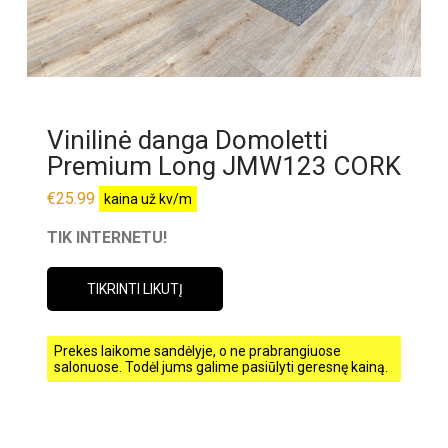
Vinilinė danga Domoletti
Premium Long JMW123 CORK
€
25.99
kaina už kv/m
TIK INTERNETU!
TIKRINTI LIKUTĮ
Prekes laikome sandėlyje, o ne prabrangiuose
salonuose. Todėl jums galime pasiūlyti geresnę kainą.