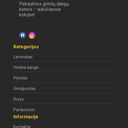
Patrauklios grindų dangų
kainos – aukščiausia
kokybė!
Kategorijos
Laminatas
Vinilinė danga
Plytelės
Grindjuostės
Durys
Parduotuvė
Informacija
Kontaktai