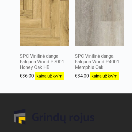
SPC Vinilinė danga
SPC Vinilinė danga
Falquon Wood P7001
Falquon Wood P4001
Honey Oak HB
Memphis Oak
€
36.00
€
34.00
kaina už kv/m
kaina už kv/m