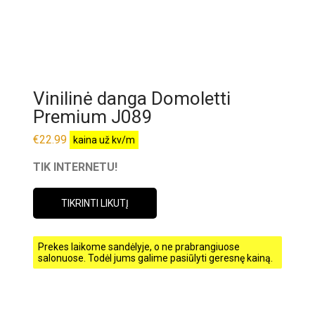
Vinilinė danga Domoletti
Premium J089
€
22.99
kaina už kv/m
TIK INTERNETU!
TIKRINTI LIKUTĮ
Prekes laikome sandėlyje, o ne prabrangiuose
salonuose. Todėl jums galime pasiūlyti geresnę kainą.