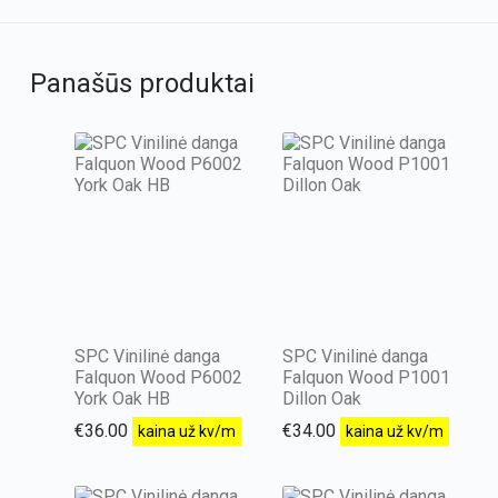
Panašūs produktai
SPC Vinilinė danga
SPC Vinilinė danga
Falquon Wood P6002
Falquon Wood P1001
York Oak HB
Dillon Oak
€
36.00
€
34.00
kaina už kv/m
kaina už kv/m