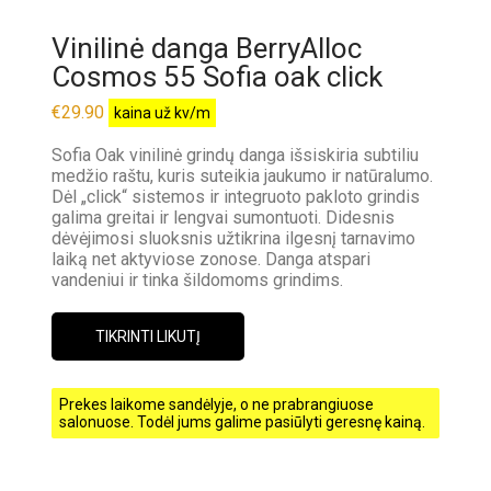
Vinilinė danga BerryAlloc
Cosmos 55 Sofia oak click
€
29.90
kaina už kv/m
Sofia Oak vinilinė grindų danga išsiskiria subtiliu
medžio raštu, kuris suteikia jaukumo ir natūralumo.
Dėl „click“ sistemos ir integruoto pakloto grindis
galima greitai ir lengvai sumontuoti. Didesnis
dėvėjimosi sluoksnis užtikrina ilgesnį tarnavimo
laiką net aktyviose zonose. Danga atspari
vandeniui ir tinka šildomoms grindims.
TIKRINTI LIKUTĮ
Prekes laikome sandėlyje, o ne prabrangiuose
salonuose. Todėl jums galime pasiūlyti geresnę kainą.