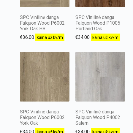
SPC Vinilinė danga
SPC Vinilinė danga
Falquon Wood P6002
Falquon Wood P1005
York Oak HB
Portland Oak
€
36.00
€
34.00
kaina už kv/m
kaina už kv/m
SPC Vinilinė danga
SPC Vinilinė danga
Falquon Wood P6002
Falquon Wood P4002
York Oak
Salem
€
34.00
€
34.00
kaina už kv/m
kaina už kv/m