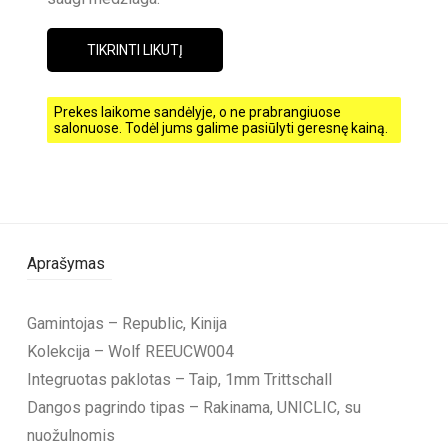
TIKRINTI LIKUTĮ
Prekes laikome sandėlyje, o ne prabrangiuose
salonuose. Todėl jums galime pasiūlyti geresnę kainą.
Aprašymas
Gamintojas – Republic, Kinija
Kolekcija – Wolf REEUCW004
Integruotas paklotas – Taip, 1mm Trittschall
Dangos pagrindo tipas – Rakinama, UNICLIC, su
nuožulnomis