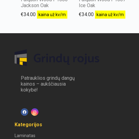
Jackson Oak
Ice Oak
€
34.00
€
34.00
kaina už kv/m
kaina už kv/m
Patrauklios grindų dangų
kainos – aukščiausia
kokybė!
Kategorijos
Laminatas