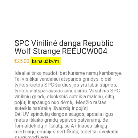
SPC Vinilinė danga Republic
Wolf Strange REEUCW004
€
25.00
kaina už kv/m
Idealiai tinka naudoti bet kuriame namų kambaryje.
Tai visiškai vandeniui atsparios grindys, o dėl
tvirtos kietos SPC šerdies jos yra labai stiprios,
tvirtos ir atspariausios smūgiams. Viršutinis SPC
vinilinių grindų sluoksnis suteikia malonų, šiltą
pojūtį ir apsaugo nuo dėmių. Medžio raštas
suteikia natūralią išvaizdą ir pojūtį.
Dėl UV spindulių dangos saugos, apdaila ilgus
metus išlaiko grindų spalvos patvarumą. Be
formaldehidų ir ftalatų, su A+ klasės lakiųjų
medžiagų emisijos sertifikatu, todėl tai sveikatai
saugi medžiaga.