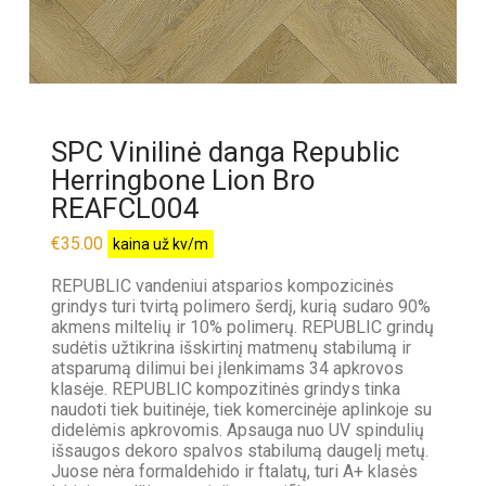
SPC Vinilinė danga Republic
Herringbone Lion Bro
REAFCL004
€
35.00
kaina už kv/m
REPUBLIC vandeniui atsparios kompozicinės
grindys turi tvirtą polimero šerdį, kurią sudaro 90%
akmens miltelių ir 10% polimerų. REPUBLIC grindų
sudėtis užtikrina išskirtinį matmenų stabilumą ir
atsparumą dilimui bei įlenkimams 34 apkrovos
klasėje. REPUBLIC kompozitinės grindys tinka
naudoti tiek buitinėje, tiek komercinėje aplinkoje su
didelėmis apkrovomis. Apsauga nuo UV spindulių
išsaugos dekoro spalvos stabilumą daugelį metų.
Juose nėra formaldehido ir ftalatų, turi A+ klasės