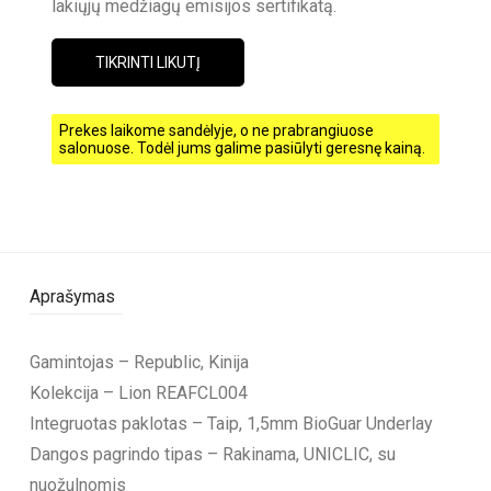
lakiųjų medžiagų emisijos sertifikatą.
TIKRINTI LIKUTĮ
Prekes laikome sandėlyje, o ne prabrangiuose
salonuose. Todėl jums galime pasiūlyti geresnę kainą.
Aprašymas
Gamintojas – Republic, Kinija
Kolekcija – Lion REAFCL004
Integruotas paklotas – Taip, 1,5mm BioGuar Underlay
Dangos pagrindo tipas – Rakinama, UNICLIC, su
nuožulnomis