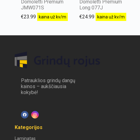
Domoletti Premium
Domoletti Premium
JMW071S
Long 077J
€
23.99
€
24.99
kaina už kv/m
kaina už kv/m
Patrauklios grindų dangų
kainos – aukščiausia
kokybė!
Kategorijos
Laminatas