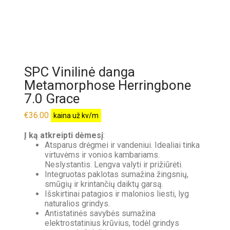
SPC Vinilinė danga
Metamorphose Herringbone
7.0 Grace
€
36.00
kaina už kv/m
Į ką atkreipti dėmesį
:
Atsparus drėgmei ir vandeniui. Idealiai tinka
virtuvėms ir vonios kambariams.
Neslystantis. Lengva valyti ir prižiūrėti.
Integruotas paklotas sumažina žingsnių,
smūgių ir krintančių daiktų garsą.
Išskirtinai patagios ir malonios liesti, lyg
naturalios grindys.
Antistatinės savybės sumažina
elektrostatinius krūvius, todėl grindys