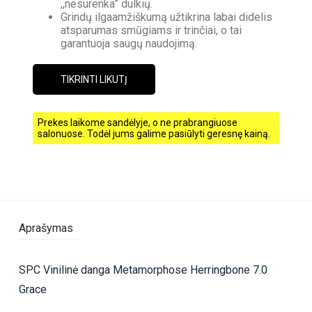
,,nesurenka” dulkių.
Grindų ilgaamžiškumą užtikrina labai didelis
atsparumas smūgiams ir trinčiai, o tai
garantuoja saugų naudojimą.
TIKRINTI LIKUTĮ
Prekes laikome sandėlyje, o ne prabrangiuose
salonuose. Todėl jums galime pasiūlyti geresnę kainą.
Aprašymas
SPC Vinilinė danga Metamorphose Herringbone 7.0
Grace