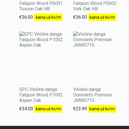
Falquon Wood P6001
Falquon Wood P6002
Tuscon Oak HB
York Oak HB
€
36.00
€
36.00
kaina už kv/m
kaina už kv/m
SPC Vinilinė danga
Vinilinė danga
Falquon Wood P1002
Domoletti Premium
Aspen Oak
JMW071S
€
34.00
€
23.99
kaina už kv/m
kaina už kv/m