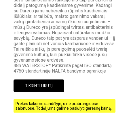
didelį patogumą kasdieniame gyvenime. Kadangi
su Dureco jums nebereikia rūpintis kasdieniais
iššūkiais: ar tai būtų maisto gaminimo vakarai,
vaikų gimtadieniai ar namų ūkis su augintiniais –
mūsų Dureco yra įspūdingai tvirtas, antibakterinis
ir lengvai valomas. Nepaisant natūralaus medžio
savybių, Dureco taip pat yra atsparus vandeniui – jį
galite planuoti net vonios kambariuose ir virtuvėse.
Tai reiškia aiškų įsipareigojimą puoselėti tvarią
gyvenimo kultūrą, kuri puikiai tinka visose jūsų
gyvenamosiose erdvėse.
48h WATERSTOP* Patikrinta pagal ISO standartą
4760 standartinėje NALFA bandymo sąrankoje
TIKRINTI LIKUTĮ
Prekes laikome sandėlyje, o ne prabrangiuose
salonuose. Todėl jums galime pasiūlyti geresnę kainą.