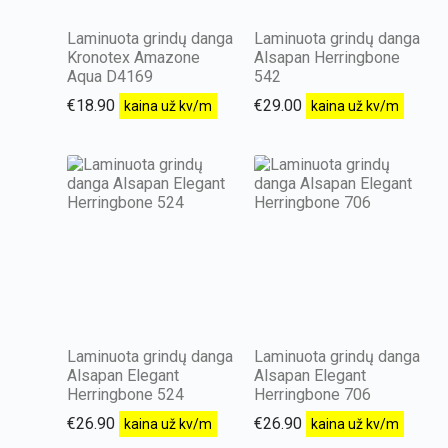
Laminuota grindų danga
Laminuota grindų danga
Kronotex Amazone
Alsapan Herringbone
Aqua D4169
542
€
18.90
€
29.00
kaina už kv/m
kaina už kv/m
Laminuota grindų danga
Laminuota grindų danga
Alsapan Elegant
Alsapan Elegant
Herringbone 524
Herringbone 706
€
26.90
€
26.90
kaina už kv/m
kaina už kv/m