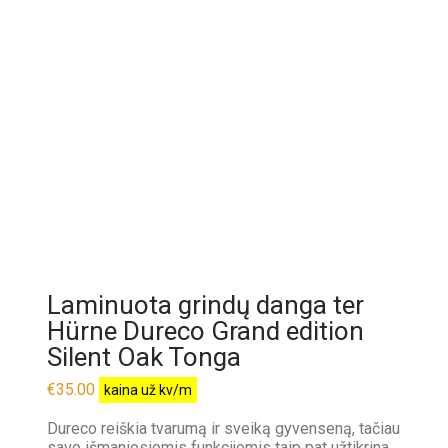
Laminuota grindų danga ter
Hürne Dureco Grand edition
Silent Oak Tonga
€
35.00
kaina už kv/m
Dureco reiškia tvarumą ir sveiką gyvenseną, tačiau
savo išmaniosiomis funkcijomis taip pat užtikrina