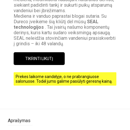
siekiant padidinti tankį ir sukurti puikų atsparumą
vandeniui bei įbrėžimams.
Mediena ir vanduo paprastai blogai sutaria. Su
Dureco įveikėme šią kliūtį dėl mūsų
SEAL
technologijos
. Tai įvairių našumo komponentų
derinys, kuris kartu sudaro veiksmingą apsaugą.
SEAL neleidžia stovinčiam vandeniui prasiskverbti
į grindis – iki 48 valandų.
TIKRINTI LIKUTĮ
Prekes laikome sandėlyje, o ne prabrangiuose
salonuose. Todėl jums galime pasiūlyti geresnę kainą.
Aprašymas