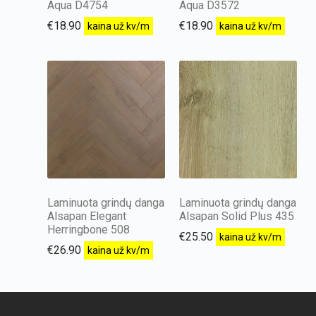
Aqua D4754
Aqua D3572
€
18.90
€
18.90
kaina už kv/m
kaina už kv/m
Laminuota grindų danga
Laminuota grindų danga
Alsapan Elegant
Alsapan Solid Plus 435
Herringbone 508
€
25.50
kaina už kv/m
€
26.90
kaina už kv/m