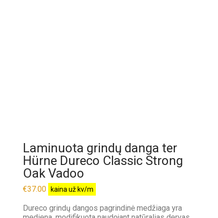
Laminuota grindų danga ter
Hürne Dureco Classic Strong
Oak Vadoo
€
37.00
kaina už kv/m
Dureco grindų dangos pagrindinė medžiaga yra
mediena, modifikuota naudojant natūralias dervas,