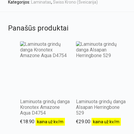
Kategorijos:
Laminatas
,
Swiss Krono (Šveicarija)
Panašūs produktai
Laminuota grindų danga
Laminuota grindų danga
Kronotex Amazone
Alsapan Herringbone
Aqua D4754
529
€
18.90
€
29.00
kaina už kv/m
kaina už kv/m