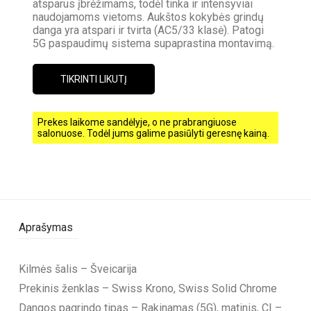
atsparus įbrėžimams, todėl tinka ir intensyviai
naudojamoms vietoms. Aukštos kokybės grindų
danga yra atspari ir tvirta (AC5/33 klasė). Patogi
5G paspaudimų sistema supaprastina montavimą.
TIKRINTI LIKUTĮ
Prekes laikome sandėlyje, o ne prabrangiuose
salonuose. Todėl jums galime pasiūlyti geresnę kainą.
Aprašymas
Kilmės šalis – Šveicarija
Prekinis ženklas – Swiss Krono, Swiss Solid Chrome
Dangos pagrindo tipas – Rakinamas (5G), matinis, CI –