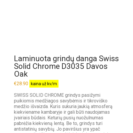
Laminuota grindų danga Swiss
Solid Chrome D3035 Davos
Oak
€
28.90
kaina už kv/m
SWISS SOLID CHROME grindys pasižymi
puikiomis medžiagos savybėmis ir tikroviško
medžio išvaizda. Kuris sukuria jaukią atmosferą
kiekviename kambaryje ir gali būti naudojamas
įvairiais būdais. Keturių pusių nuožulnumas
pabrėžia kiekvieną lentą. Be to, grindys turi
antistatinių savybių. Jo paviršius yra ypač