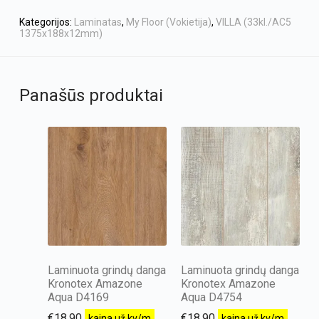
Kategorijos:
Laminatas
,
My Floor (Vokietija)
,
VILLA (33kl./AC5
1375x188x12mm)
Panašūs produktai
Laminuota grindų danga
Laminuota grindų danga
Kronotex Amazone
Kronotex Amazone
Aqua D4169
Aqua D4754
€
18.90
€
18.90
kaina už kv/m
kaina už kv/m