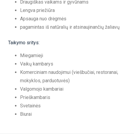
Draugiškas vaikams ir gyvūnams
Lengva priežiūra
Apsauga nuo drėgmės
pagamintas iš natūralių ir atsinaujinančių žaliavų
Taikymo sritys:
Miegamieji
Vaikų kambarys
Komerciniam naudojimui (viešbučiai, restoranai,
mokyklos, parduotuvės)
Valgomojo kambariai
Prieškambaris
Svetainės
Biurai