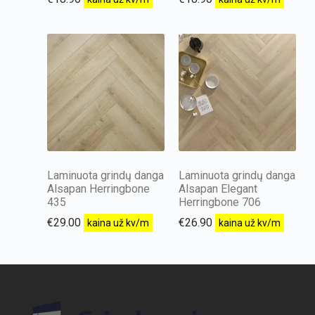
Laminuota grindų danga
Laminuota grindų danga
Alsapan Herringbone
Alsapan Elegant
435
Herringbone 706
€
29.00
€
26.90
kaina už kv/m
kaina už kv/m