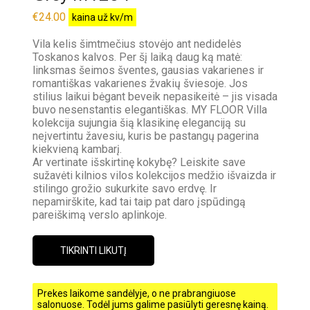
€
24.00
kaina už kv/m
Vila kelis šimtmečius stovėjo ant nedidelės
Toskanos kalvos. Per šį laiką daug ką matė:
linksmas šeimos šventes, gausias vakarienes ir
romantiškas vakarienes žvakių šviesoje. Jos
stilius laikui bėgant beveik nepasikeitė – jis visada
buvo nesenstantis elegantiškas. MY FLOOR Villa
kolekcija sujungia šią klasikinę eleganciją su
neįvertintu žavesiu, kuris be pastangų pagerina
kiekvieną kambarį.
Ar vertinate išskirtinę kokybę? Leiskite save
sužavėti kilnios vilos kolekcijos medžio išvaizda ir
stilingo grožio sukurkite savo erdvę. Ir
nepamirškite, kad tai taip pat daro įspūdingą
pareiškimą verslo aplinkoje.
TIKRINTI LIKUTĮ
Prekes laikome sandėlyje, o ne prabrangiuose
salonuose. Todėl jums galime pasiūlyti geresnę kainą.