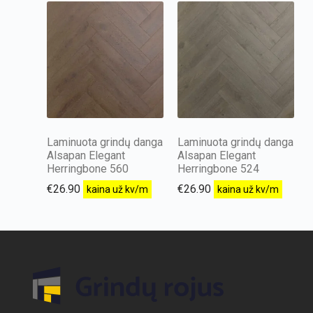
Laminuota grindų danga
Laminuota grindų danga
Alsapan Elegant
Alsapan Elegant
Herringbone 560
Herringbone 524
€
26.90
€
26.90
kaina už kv/m
kaina už kv/m