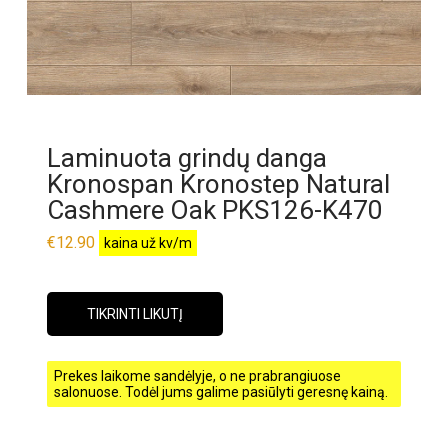
Laminuota grindų danga
Kronospan Kronostep Natural
Cashmere Oak PKS126-K470
€
12.90
kaina už kv/m
TIKRINTI LIKUTĮ
Prekes laikome sandėlyje, o ne prabrangiuose
salonuose. Todėl jums galime pasiūlyti geresnę kainą.