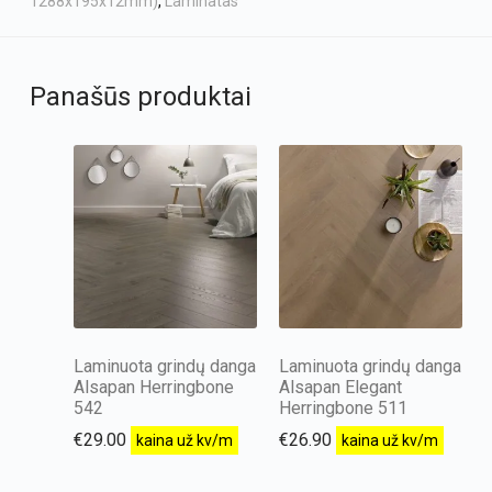
1288x195x12mm)
,
Laminatas
Panašūs produktai
Laminuota grindų danga
Laminuota grindų danga
Alsapan Herringbone
Alsapan Elegant
542
Herringbone 511
€
29.00
€
26.90
kaina už kv/m
kaina už kv/m