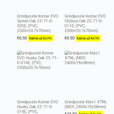
Grindjuostė Korner EVO
Grindjuostė Korner EVO
Spinel Oak 25-71-0-
Chillout Oak 25-71-0-
205E, (PVC,
011E, (PVC,
2500×20.7x70mm)
2500×20.7x70mm)
€
6.50
€
6.50
kaina už kv/m
kaina už kv/m
Grindjuostė Korner EVO
Grindjuostė Ktex1 4796,
Husky Oak 25-71-0-
(MDF, 2400x19x58mm)
014E, (PVC,