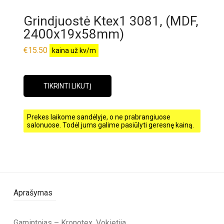
Grindjuostė Ktex1 3081, (MDF,
2400x19x58mm)
€
15.50
kaina už kv/m
TIKRINTI LIKUTĮ
Prekes laikome sandėlyje, o ne prabrangiuose
salonuose. Todėl jums galime pasiūlyti geresnę kainą.
Aprašymas
Gamintojas – Kronotex, Vokietija