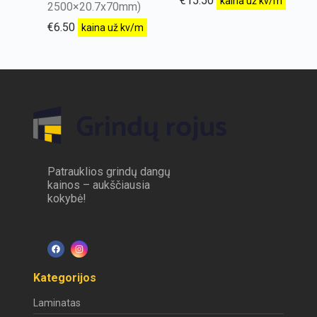
€
15.50
kaina už kv/m
2500×20.7x70mm)
€
6.50
kaina už kv/m
Patrauklios grindų dangų
kainos – aukščiausia
kokybė!
Kategorijos
Laminatas