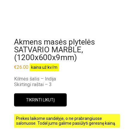
Akmens masės plytelės
SATVARIO MARBLE,
(1200x600x9mm)
€
26.00
kaina už kv/m
Kilmės šalis – Indija
Skirtingi raštai – 3
TIKRINTI LIKUTĮ
Prekes laikome sandėlyje, o ne prabrangiuose
salonuose. Todėl jums galime pasiūlyti geresnę kainą.