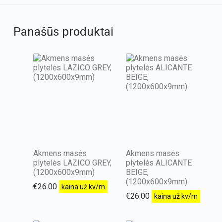
Panašūs produktai
Akmens masės
Akmens masės
plytelės LAZICO GREY,
plytelės ALICANTE
(1200x600x9mm)
BEIGE,
(1200x600x9mm)
€
26.00
kaina už kv/m
€
26.00
kaina už kv/m