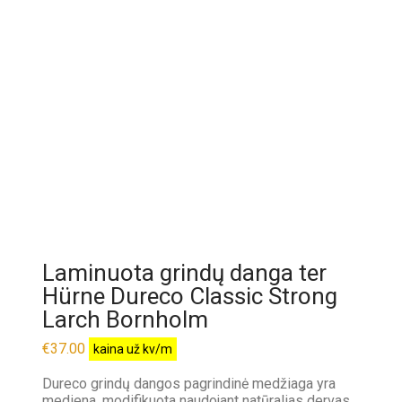
Laminuota grindų danga ter
Hürne Dureco Classic Strong
Larch Bornholm
€
37.00
kaina už kv/m
Dureco grindų dangos pagrindinė medžiaga yra
mediena, modifikuota naudojant natūralias dervas,