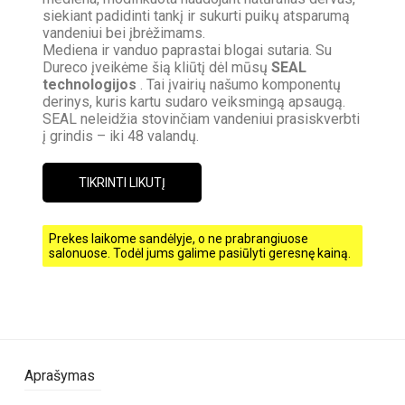
siekiant padidinti tankį ir sukurti puikų atsparumą
vandeniui bei įbrėžimams.
Mediena ir vanduo paprastai blogai sutaria. Su
Dureco įveikėme šią kliūtį dėl mūsų
SEAL
technologijos
. Tai įvairių našumo komponentų
derinys, kuris kartu sudaro veiksmingą apsaugą.
SEAL neleidžia stovinčiam vandeniui prasiskverbti
į grindis – iki 48 valandų.
TIKRINTI LIKUTĮ
Prekes laikome sandėlyje, o ne prabrangiuose
salonuose. Todėl jums galime pasiūlyti geresnę kainą.
Aprašymas